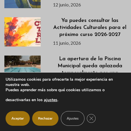
12 junio, 2026
Ya puedes consultar las
Actividades Culturales para el
próximo curso 2026-2027
11 junio, 2026
La apertura de la Piscina
Municipal queda aplazada
temporalmente por una
Utilizamos cookies para ofrecerte la mejor experiencia en
incidencia técnica
nuestra web.
11 junio, 2026
Puedes aprender más sobre qué cookies utilizamos o
desactivarlas en los
ajustes
.
Aumentan los controles para
proteger los espacios
CERRAR EL BANNER
naturales
Aceptar
Rechazar
Ajustes
11 junio, 2026