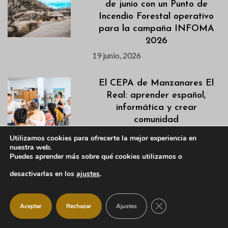
de junio con un Punto de
Incendio Forestal operativo
para la campaña INFOMA
2026
19 junio, 2026
El CEPA de Manzanares El
Real: aprender español,
informática y crear
comunidad
19 junio, 2026
Utilizamos cookies para ofrecerte la mejor experiencia en
nuestra web.
Puedes aprender más sobre qué cookies utilizamos o
La Piscina Municipal abrirá
desactivarlas en los
ajustes
.
sus puertas el próximo 18 de
junio tras la reparación de
una avería
CERRAR EL BANNER
Aceptar
Rechazar
Ajustes
17 junio, 2026