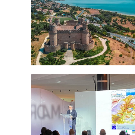
Explora la historia del
Castillo de Los Mendoza
en una visita guiada
Cultura
Turismo
16 mayo, 2024
,
Adesgam, elegida para
formar parte del Comité
Interdestinos del SICTED
para el periodo 2023-25