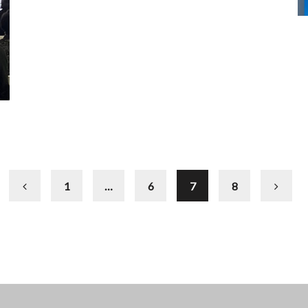
1
…
6
7
8