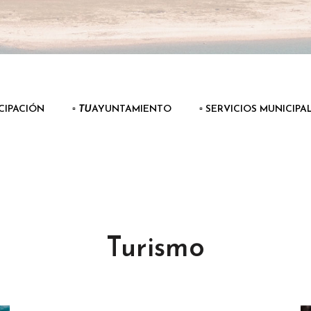
ICIPACIÓN
▫️
TU
AYUNTAMIENTO
▫️ SERVICIOS MUNICIPA
Turismo