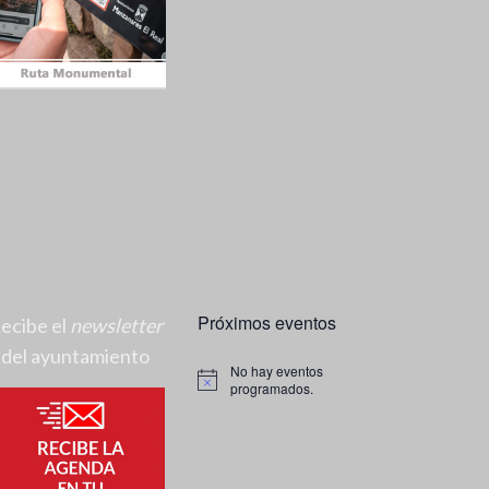
Próximos eventos
ecibe el
newsletter
del ayuntamiento
No hay eventos
A
programados.
v
i
s
o