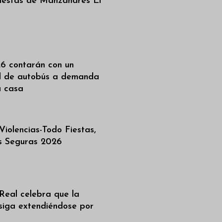
iestas de Manzanares El
6 contarán con un
al de autobús a demanda
a casa
iolencias-Todo Fiestas,
as Seguras 2026
Real celebra que la
siga extendiéndose por