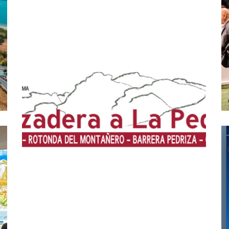
Estos son los horarios del
autobús ‘lanzadera’ a La
Pedriza 2024
Turismo
6 mayo, 2024