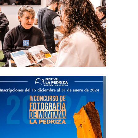
¡Nos vamos a Fitur!
Turismo
13 enero, 2024
Llega la IV Edición de la
Pedriza Photo Contest!
Deportes
Turismo
,
20 diciembre, 2023