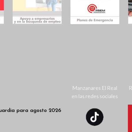
Manzanares El Real
R
en las redes sociales
uardia para agosto 2026