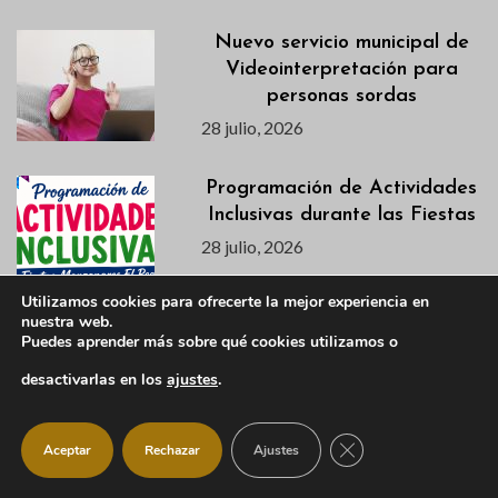
Nuevo servicio municipal de
Videointerpretación para
personas sordas
28 julio, 2026
Programación de Actividades
Inclusivas durante las Fiestas
28 julio, 2026
Utilizamos cookies para ofrecerte la mejor experiencia en
nuestra web.
Cortes de calles y
Puedes aprender más sobre qué cookies utilizamos o
restricciones de
desactivarlas en los
ajustes
.
estacionamiento con motivo
de las Fiestas 2026
27 julio, 2026
CERRAR EL BANNER
Aceptar
Rechazar
Ajustes