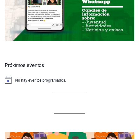
Próximos eventos
No hay eventos programados.
A
v
i
s
o