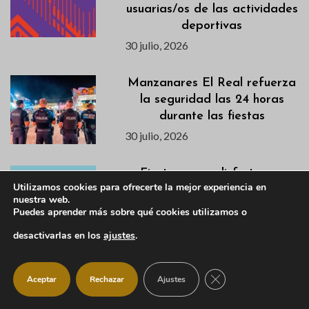
usuarias/os de las actividades
deportivas
30 julio, 2026
Manzanares El Real refuerza
la seguridad las 24 horas
durante las fiestas
30 julio, 2026
Fiestas para disfrutar en
Utilizamos cookies para ofrecerte la mejor experiencia en
familia: actividades infantiles
nuestra web.
y juveniles
Puedes aprender más sobre qué cookies utilizamos o
30 julio, 2026
desactivarlas en los
ajustes
.
Programación Fiestas de
CERRAR EL BANNER
Aceptar
Rechazar
Ajustes
Manzanares El Real 2026
30 julio, 2026