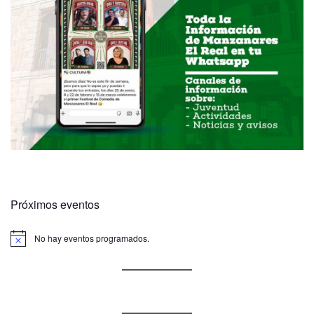
Próximos eventos
No hay eventos programados.
A
v
i
s
o